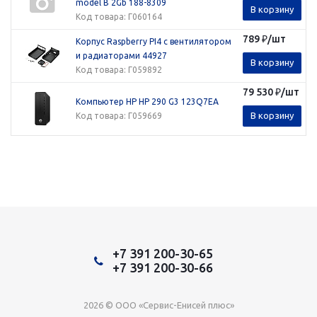
model B 2Gb 188-8309
В корзину
Код товара
: Г060164
789
₽
/шт
Корпус Raspberry PI4 с вентилятором
и радиаторами 44927
В корзину
Код товара
: Г059892
79 530
₽
/шт
Компьютер HP HP 290 G3 123Q7EA
В корзину
Код товара
: Г059669
+7 391 200-30-65
+7 391 200-30-66
2026 © ООО «Сервис-Енисей плюс»