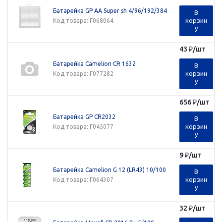
Батарейка GP AA Super sh 4/96/192/384
В
корзин
Код товара
: Г068064
у
43
₽
/шт
Батарейка Camelion CR 1632
В
корзин
Код товара
: Г077282
у
656
₽
/шт
Батарейка GP CR2032
В
корзин
Код товара
: Г045077
у
9
₽
/шт
Батарейка Camelion G 12 (LR43) 10/100
В
корзин
Код товара
: Г064307
у
32
₽
/шт