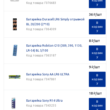
корзин
Код товара
: Г076683
у
36
₽
/шт
Батарейка Duracell LR6 Simply отрывной
В
BL 20/200 (2*10)
корзин
Код товара
: Г064309
у
8
₽
/шт
Батарейка Robiton G10 (389, 390, 1130,
В
LR-54) BL 5/100
корзин
Код товара
: Г065187
у
9
₽
/шт
Батарейка Sony AA LR6 ULTRA
В
корзин
Код товара
: Г047861
у
18
₽
/шт
Батарейка Sony R14 Ultra
В
корзин
Код товара
: Г043235
у