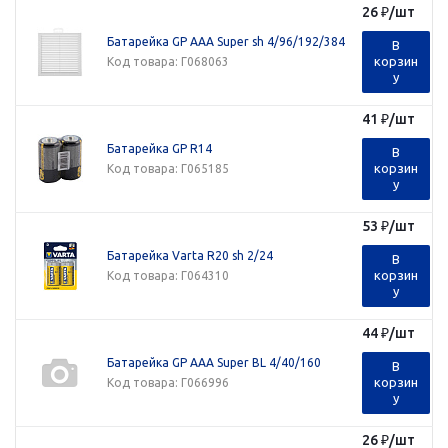
26
₽
/шт
Батарейка GP AAA Super sh 4/96/192/384
В
корзин
Код товара
: Г068063
у
41
₽
/шт
Батарейка GP R14
В
корзин
Код товара
: Г065185
у
53
₽
/шт
Батарейка Varta R20 sh 2/24
В
корзин
Код товара
: Г064310
у
44
₽
/шт
Батарейка GP AAA Super BL 4/40/160
В
корзин
Код товара
: Г066996
у
26
₽
/шт