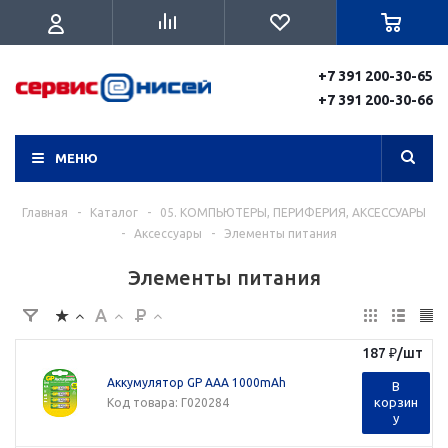
+7 391 200-30-65
+7 391 200-30-66
МЕНЮ
Главная
-
Каталог
-
05. КОМПЬЮТЕРЫ, ПЕРИФЕРИЯ, АКСЕССУАРЫ
-
Аксессуары
-
Элементы питания
Элементы питания
187
₽
/шт
Аккумулятор GP AAA 1000mAh
В
корзин
Код товара
: Г020284
у