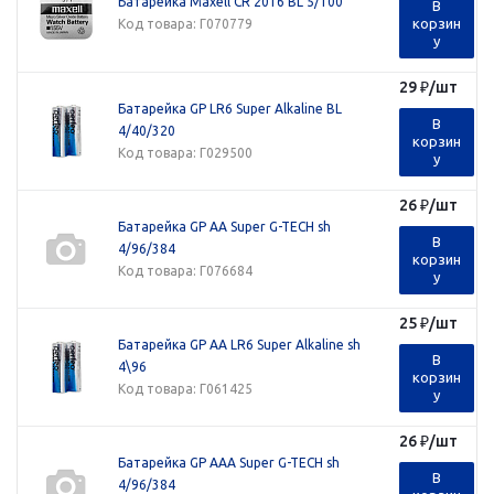
Батарейка Maxell CR 2016 BL 5/100
В
корзин
Код товара
: Г070779
у
29
₽
/шт
Батарейка GP LR6 Super Alkaline BL
В
4/40/320
корзин
Код товара
: Г029500
у
26
₽
/шт
Батарейка GP AA Super G-TECH sh
В
4/96/384
корзин
Код товара
: Г076684
у
25
₽
/шт
Батарейка GP AA LR6 Super Alkaline sh
В
4\96
корзин
Код товара
: Г061425
у
26
₽
/шт
Батарейка GP AAA Super G-TECH sh
В
4/96/384