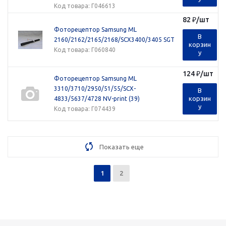
Код товара
: Г046613
82
₽
/шт
Фоторецептор Samsung ML
В
2160/2162/2165/2168/SCX3400/3405 SGT
корзин
Код товара
: Г060840
у
124
₽
/шт
Фоторецептор Samsung ML
3310/3710/2950/51/55/SCX-
В
корзин
4833/5637/4728 NV-print (39)
у
Код товара
: Г074439
Показать еще
1
2