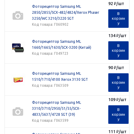
92
₽
/шт
Фоторецептор Samsung ML
2850/2855/SCX-482/4824/Xerox Phaser
В
корзин
3250/WC 3210/3220 SGT
у
Код товара
: Г060902
134
₽
/шт
Фоторецептор Samsung ML
В
1660/1665/1630/SCX-3200 (Китай)
корзин
Код товара
: Г049723
у
90
₽
/шт
Фоторецептор Samsung ML
В
1510/1710/4100 Xerox 3130 SGT
корзин
Код товара
: Г063509
у
109
₽
/шт
Фоторецептор Samsung ML
3310/3710/2950/51/55/SCX-
В
корзин
4833/5637/4728 SGT (39)
у
Код товара
: Г063599
111
₽
/шт