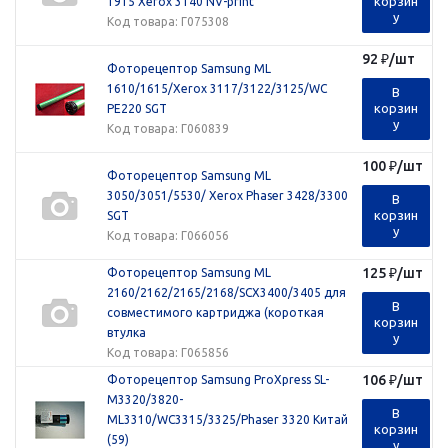
корзин
1915 Xerox 3140 NV-print
у
Код товара
: Г075308
92
₽
/шт
Фоторецептор Samsung ML
1610/1615/Xerox 3117/3122/3125/WC
В
корзин
PE220 SGT
у
Код товара
: Г060839
100
₽
/шт
Фоторецептор Samsung ML
3050/3051/5530/ Xerox Phaser 3428/3300
В
корзин
SGT
у
Код товара
: Г066056
125
₽
/шт
Фоторецептор Samsung ML
2160/2162/2165/2168/SCX3400/3405 для
В
совместимого картриджа (короткая
корзин
втулка
у
Код товара
: Г065856
106
₽
/шт
Фоторецептор Samsung ProXpress SL-
M3320/3820-
В
ML3310/WC3315/3325/Phaser 3320 Китай
корзин
(59)
у