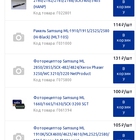
2160/2162/2165/2168/SCX3400/3405
В
корзин
(HANP)
у
Код товара
: Г022801
114
₽
/шт
Ракель Samsung ML-1910/1915/2525/2580
В
(Hi-Black) (MLT-105)
корзин
Код товара
: Г031000
у
131
₽
/шт
Фоторецептор Samsung ML
2850/2855/SCX-482/4824/Xerox Phaser
В
корзин
3250/WC 3210/3220 NetProduct
у
Код товара
: Г075800
100
₽
/шт
Фоторецептор Samsung ML
В
1660/1665/1630/SCX-3200 SGT
корзин
Код товара
: Г061394
у
105
₽
/шт
Фоторецептор Samsung ML
1910K/SCX4600/4623/4610/ML2525/2580/
В