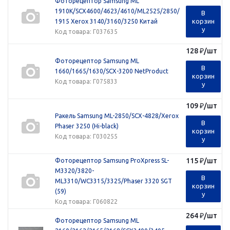
Фоторецептор Samsung ML
1910K/SCX4600/4623/4610/ML2525/2850/
В
корзин
1915 Xerox 3140/3160/3250 Китай
у
Код товара
: Г037635
128
₽
/шт
Фоторецептор Samsung ML
В
1660/1665/1630/SCX-3200 NetProduct
корзин
Код товара
: Г075833
у
109
₽
/шт
Ракель Samsung ML-2850/SCX-4828/Xerox
В
Phaser 3250 (Hi-black)
корзин
Код товара
: Г030255
у
115
₽
/шт
Фоторецептор Samsung ProXpress SL-
M3320/3820-
В
ML3310/WC3315/3325/Phaser 3320 SGT
корзин
(59)
у
Код товара
: Г060822
264
₽
/шт
Фоторецептор Samsung ML