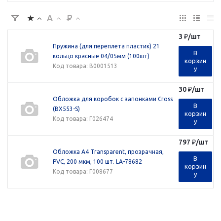
3
₽
/шт
Пружина (для переплета пластик) 21
В
кольцо красные 04/05мм (100шт)
корзин
Код товара
: В0001513
у
30
₽
/шт
Обложка для коробок с запонками Cross
В
(BX553-S)
корзин
Код товара
: Г026474
у
797
₽
/шт
Обложка A4 Transparent, прозрачная,
В
PVC, 200 мкм, 100 шт. LA-78682
корзин
Код товара
: Г008677
у