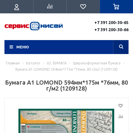
+7 391 200-30-65
+7 391 200-30-66
МЕНЮ
Главная
-
Каталог
-
02. БУМАГА
-
Широкоформатная бумага
-
Бумага A1 LOMOND 594мм*175м *76мм, 80 г/м2 (1209128)
Бумага A1 LOMOND 594мм*175м *76мм, 80
г/м2 (1209128)