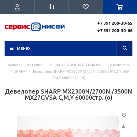
+7 391 200-30-65
+7 391 200-30-66
МЕНЮ
Главная
-
Каталог
-
03. РАСХОДНЫЕ МАТЕРИАЛЫ
-
Девелоперы
-
SHARP
-
Девелопер SHARP MX2300N/2700N /3500N MX27GVSA
C,M,Y 60000стр. (o)
Девелопер SHARP MX2300N/2700N /3500N
MX27GVSA C,M,Y 60000стр. (o)