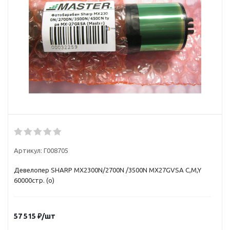
Артикул:
Г008705
Девелопер SHARP MX2300N/2700N /3500N MX27GVSA C,M,Y
60000стр. (o)
57 515
₽
/шт