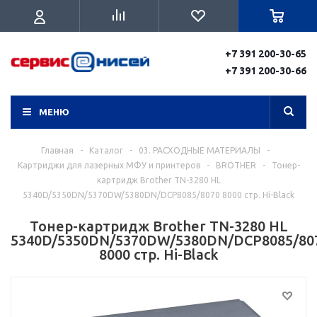
+7 391 200-30-65
+7 391 200-30-66
МЕНЮ
Главная
-
Каталог
-
03. РАСХОДНЫЕ МАТЕРИАЛЫ
-
Картриджи для лазерных МФУ и принтеров
-
BROTHER
-
Тонер-
картридж Brother TN-3280 HL
5340D/5350DN/5370DW/5380DN/DCP8085/8070 8000 стр. Hi-Black
Тонер-картридж Brother TN-3280 HL
5340D/5350DN/5370DW/5380DN/DCP8085/80
8000 стр. Hi-Black