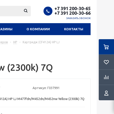
+7 391 200-30-65
+7 391 200-30-66
ЗАКАЗАТЬ ЗВОНОК
ГАЗИНЫ
О КОМПАНИИ
КОНТАКТЫ
теров
-
HP
-
Картридж (CF412A) HP LJ
 (2300k) 7Q
Артикул:
Г037991
12A) HP LJ M477fdn/M452dn/M452nw Yellow (2300k) 7Q