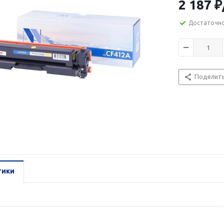
2 187
₽
Достаточн
Поделит
тики