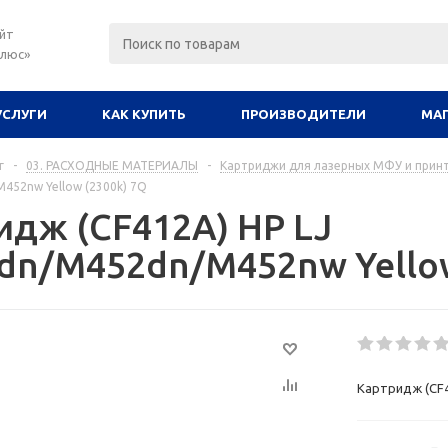
йт
плюс»
УСЛУГИ
КАК КУПИТЬ
ПРОИЗВОДИТЕЛИ
МА
г
-
03. РАСХОДНЫЕ МАТЕРИАЛЫ
-
Картриджи для лазерных МФУ и прин
452nw Yellow (2300k) 7Q
идж (CF412A) HP LJ
dn/M452dn/M452nw Yellow
Картридж (CF4