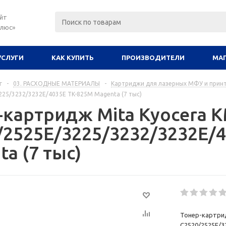
йт
плюс»
УСЛУГИ
КАК КУПИТЬ
ПРОИЗВОДИТЕЛИ
МА
г
-
03. РАСХОДНЫЕ МАТЕРИАЛЫ
-
Картриджи для лазерных МФУ и прин
25/3232/3232E/4035E TK-825M Magenta (7 тыс)
-картридж Mita Kyocera K
/2525E/3225/3232/3232E/
a (7 тыс)
Тонер-картрид
C2520/2525E/3