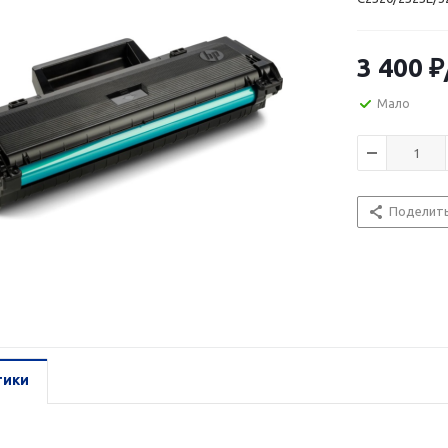
3 400
₽
Мало
Поделит
тики