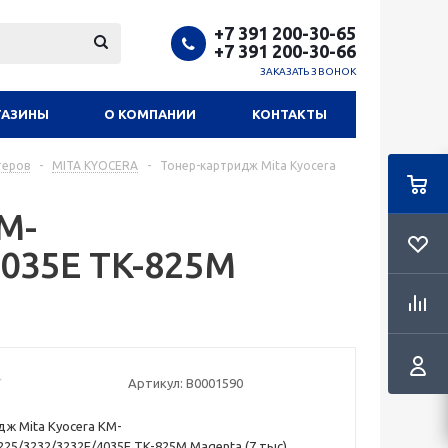
+7 391 200-30-65
+7 391 200-30-66
ЗАКАЗАТЬ ЗВОНОК
ГАЗИНЫ
О КОМПАНИИ
КОНТАКТЫ
теров
-
MITA KYOCERA
-
Тонер-картридж Mita Kyocera
M-
4035E TK-825M
Артикул:
В0001590
ж Mita Kyocera KM-
225/3232/3232E/4035E TK-825M Magenta (7 тыс)