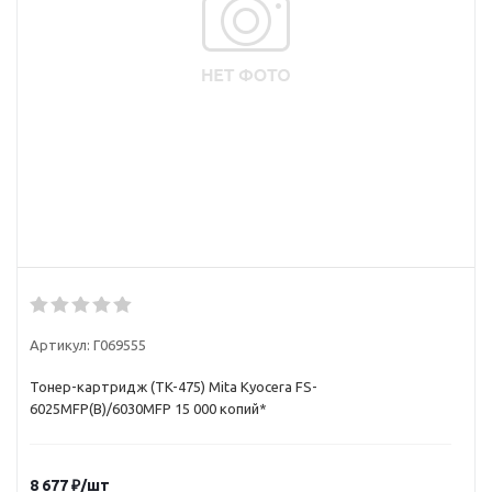
Артикул:
Г069555
Тонер-картридж (TK-475) Mita Kyocera FS-
6025MFP(B)/6030MFP 15 000 копий*
8 677
₽
/шт