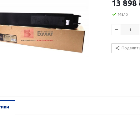
13 898
Мало
Поделит
тики