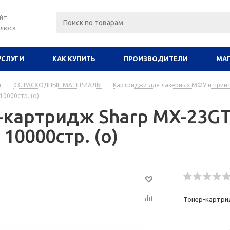
йт
плюс»
УСЛУГИ
КАК КУПИТЬ
ПРОИЗВОДИТЕЛИ
МА
г
-
03. РАСХОДНЫЕ МАТЕРИАЛЫ
-
Картриджи для лазерных МФУ и прин
10000стр. (o)
-картридж Sharp MX-23G
 10000стр. (o)
Тонер-картрид