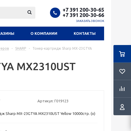
+7 391 200-30-65
+7 391 200-30-66
ЗАКАЗАТЬ ЗВОНОК
ГАЗИНЫ
О КОМПАНИИ
КОНТАКТЫ
теров
-
SHARP
-
Тонер-картридж Sharp MX-23GTYA
TYA MX2310UST
Артикул:
Г019123
ж Sharp MX-23GTYA MX2310UST Yellow 10000стр. (o)