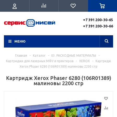
+7 391 200-30-65
+7 391 200-30-66
МЕНЮ
Главная
-
Каталог
-
03. РАСХОДНЫЕ МАТЕРИАЛЫ
-
Картриджи для лазерных МФУ и принтеров
-
XEROX
-
Картридж
Xerox Phaser 6280 (106R01389) малиновы 2200 стр
Картридж Xerox Phaser 6280 (106R01389)
малиновы 2200 стр