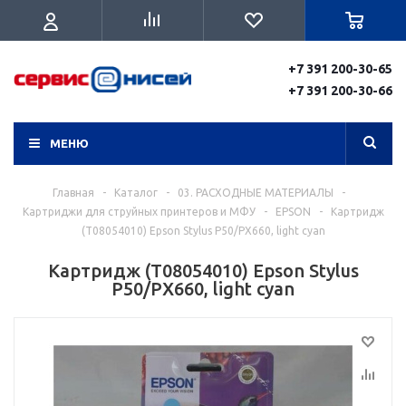
+7 391 200-30-65
+7 391 200-30-66
МЕНЮ
Главная
-
Каталог
-
03. РАСХОДНЫЕ МАТЕРИАЛЫ
-
Картриджи для струйных принтеров и МФУ
-
EPSON
-
Картридж
(Т08054010) Epson Stylus P50/PX660, light cyan
Картридж (Т08054010) Epson Stylus
P50/PX660, light cyan