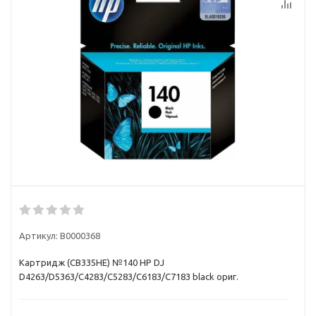
Артикул:
В0000368
Картридж (CB335HE) №140 HP DJ
D4263/D5363/C4283/C5283/C6183/C7183 black ориг.