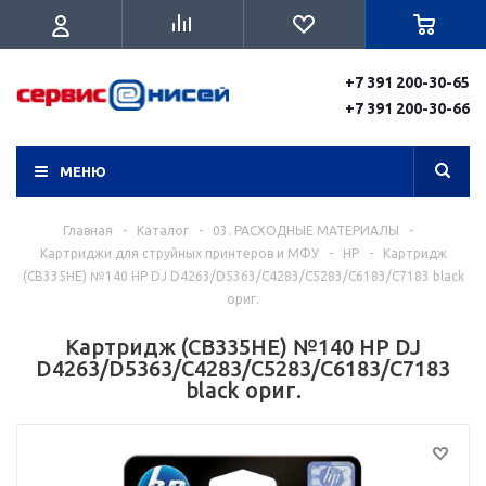
+7 391 200-30-65
+7 391 200-30-66
МЕНЮ
Главная
-
Каталог
-
03. РАСХОДНЫЕ МАТЕРИАЛЫ
-
Картриджи для струйных принтеров и МФУ
-
HP
-
Картридж
(CB335HE) №140 HP DJ D4263/D5363/C4283/C5283/C6183/C7183 black
ориг.
Картридж (CB335HE) №140 HP DJ
D4263/D5363/C4283/C5283/C6183/C7183
black ориг.