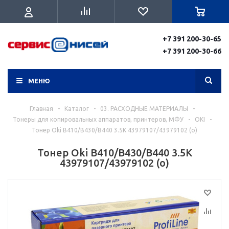
+7 391 200-30-65
+7 391 200-30-66
МЕНЮ
Главная
-
Каталог
-
03. РАСХОДНЫЕ МАТЕРИАЛЫ
-
Тонеры для копировальных аппаратов, принтеров, МФУ
-
OKI
-
Тонер Oki B410/B430/B440 3.5K 43979107/43979102 (o)
Тонер Oki B410/B430/B440 3.5K
43979107/43979102 (o)