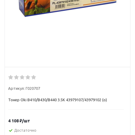
Артикул:
Г020707
Тонер Oki B410/B430/B440 3.5K 43979107/43979102 (o)
4 108
₽
/шт
Достаточно