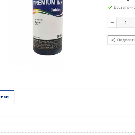
Достаточн
Поделит
тики