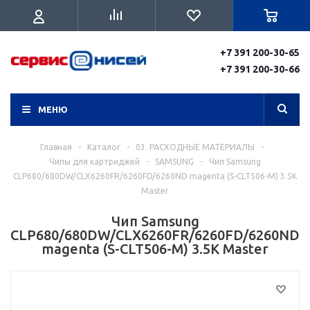
+7 391 200-30-65
+7 391 200-30-66
МЕНЮ
Главная
-
Каталог
-
03. РАСХОДНЫЕ МАТЕРИАЛЫ
-
Чипы для картриджей
-
SAMSUNG
-
Чип Samsung
CLP680/680DW/CLX6260FR/6260FD/6260ND magenta (S-CLT506-M) 3.5K
Master
Чип Samsung
CLP680/680DW/CLX6260FR/6260FD/6260ND
magenta (S-CLT506-M) 3.5K Master