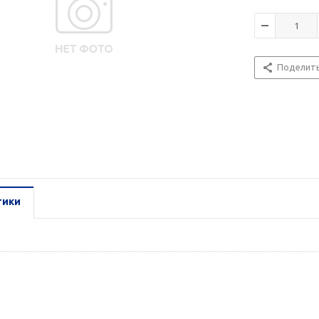
Поделит
тики