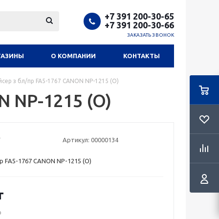
+7 391 200-30-65
+7 391 200-30-66
ЗАКАЗАТЬ ЗВОНОК
ГАЗИНЫ
О КОМПАНИИ
КОНТАКТЫ
йсер з бл/пр FA5-1767 СANON NP-1215 (O)
N NP-1215 (O)
Артикул:
00000134
пр FA5-1767 СANON NP-1215 (O)
т
о