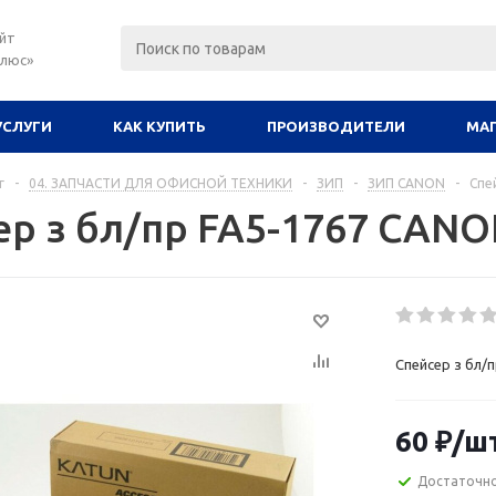
йт
плюс»
УСЛУГИ
КАК КУПИТЬ
ПРОИЗВОДИТЕЛИ
МА
г
-
04. ЗАПЧАСТИ ДЛЯ ОФИСНОЙ ТЕХНИКИ
-
ЗИП
-
ЗИП CANON
-
Спе
ер з бл/пр FA5-1767 СANO
Спейсер з бл/
60
₽
/ш
Достаточн