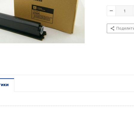
Поделит
тики