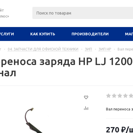
йт
плюс»
УСЛУГИ
КАК КУПИТЬ
ПРОИЗВОДИТЕЛИ
МА
г
-
04. ЗАПЧАСТИ ДЛЯ ОФИСНОЙ ТЕХНИКИ
-
ЗИП
-
ЗИП HP
-
Вал пере
реноса заряда HP LJ 1200
нал
Вал переноса з
270
₽
/