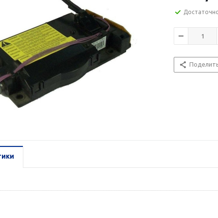
Достаточн
Поделит
тики