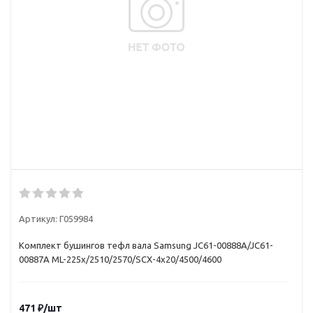
Артикул:
Г059984
Комплект бушингов тефл вала Samsung JC61-00888A/JC61-
00887A ML-225х/2510/2570/SCX-4х20/4500/4600
471
₽
/шт