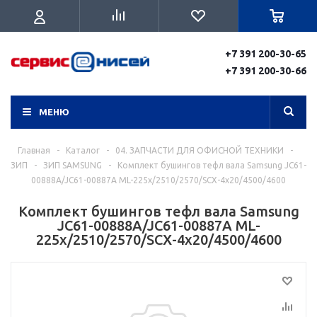
+7 391 200-30-65
+7 391 200-30-66
МЕНЮ
Главная
-
Каталог
-
04. ЗАПЧАСТИ ДЛЯ ОФИСНОЙ ТЕХНИКИ
-
ЗИП
-
ЗИП SAMSUNG
-
Комплект бушингов тефл вала Samsung JC61-
00888A/JC61-00887A ML-225х/2510/2570/SCX-4х20/4500/4600
Комплект бушингов тефл вала Samsung
JC61-00888A/JC61-00887A ML-
225х/2510/2570/SCX-4х20/4500/4600