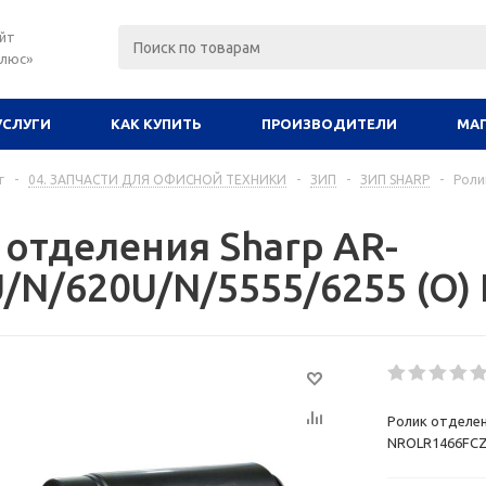
йт
плюс»
УСЛУГИ
КАК КУПИТЬ
ПРОИЗВОДИТЕЛИ
МА
г
-
04. ЗАПЧАСТИ ДЛЯ ОФИСНОЙ ТЕХНИКИ
-
ЗИП
-
ЗИП SHARP
-
Роли
 отделения Sharp AR-
/N/620U/N/5555/6255 (O)
Ролик отделен
NROLR1466FC