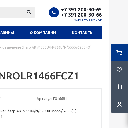
+7 391 200-30-65
+7 391 200-30-66
ЗАКАЗАТЬ ЗВОНОК
ГАЗИНЫ
О КОМПАНИИ
КОНТАКТЫ
к отделения Sharp AR-M550U/N/620U/N/5555/6255 (O)
 NROLR1466FCZ1
Артикул:
Г016681
ия Sharp AR-M550U/N/620U/N/5555/6255 (O)
Z1