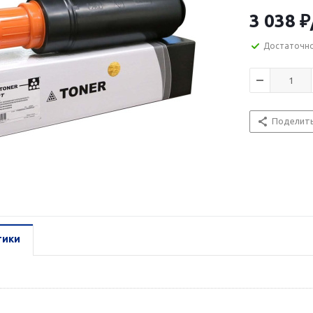
3 038
₽
Достаточн
Поделит
тики