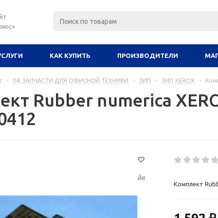
йт
плюс»
УСЛУГИ
КАК КУПИТЬ
ПРОИЗВОДИТЕЛИ
МА
г
-
04. ЗАПЧАСТИ ДЛЯ ОФИСНОЙ ТЕХНИКИ
-
ЗИП
-
ЗИП XEROX
-
Ком
ект Rubber numerica XER
0412
Комплект Rubb
1 592
₽