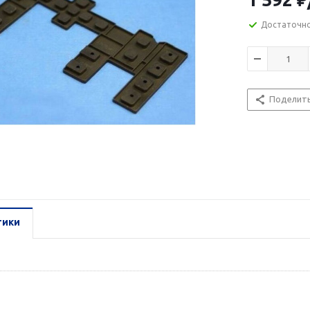
Достаточн
Поделит
тики