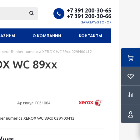
+7 391 200-30-65
+7 391 200-30-66
ЗАКАЗАТЬ ЗВОНОК
ГАЗИНЫ
О КОМПАНИИ
КОНТАКТЫ
плект Rubber numerica XEROX WC 89xx 029N00412
OX WC 89xx
Артикул:
Г031084
er numerica XEROX WC 89xx 029N00412
/шт