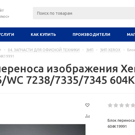
йт
плюс»
УСЛУГИ
КАК КУПИТЬ
ПРОИЗВОДИТЕЛИ
МА
г
-
04. ЗАПЧАСТИ ДЛЯ ОФИСНОЙ ТЕХНИКИ
-
ЗИП
-
ЗИП XEROX
-
Бло
04K19991
переноса изображения Xe
6/WC 7238/7335/7345 604
Блок переноса
604K19991