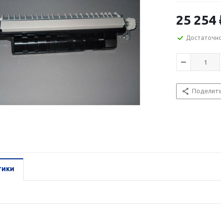
25 254
Достаточн
Поделит
тики