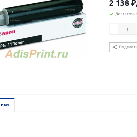
2 138
₽
Достаточн
Поделит
тики