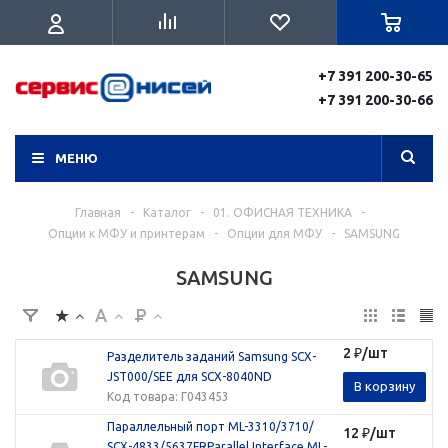
+7 391 200-30-65
+7 391 200-30-66
МЕНЮ
Главная
-
Каталог
-
01. ОФИСНАЯ ТЕХНИКА
-
Опции к МФУ и принтерам
-
Опции для МФУ
-
SAMSUNG
SAMSUNG
2
₽
/шт
Разделитель заданий Samsung SCX-
JST000/SEE для SCX-8040ND
В корзину
Код товара
: Г043453
Параллельный порт ML-3310/3710/
12
₽
/шт
SCX-4833/5637FRParallel Interface ML-