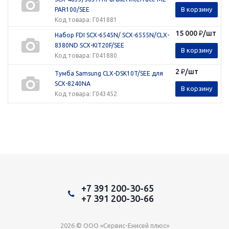
В корзину
PAR100/SEE
Код товара
: Г041881
15 000
₽
/шт
Набор FDI SCX-6545N/ SCX-6555N/CLX-
8380ND SCX-KIT20F/SEE
В корзину
Код товара
: Г041880
2
₽
/шт
Тумба Samsung CLX-DSK10T/SEE для
SCX-8240NA
В корзину
Код товара
: Г043452
+7 391 200-30-65
+7 391 200-30-66
2026 © ООО «Сервис-Енисей плюс»